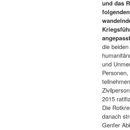
und das R
folgenden
wandelnde
Kriegsfüh
angepasst
die beiden
humanitär
und Unmens
Personen, 
teilnehmen
Zivilpers
2015 ratifi
Die Rotkr
danach str
Genfer Abk