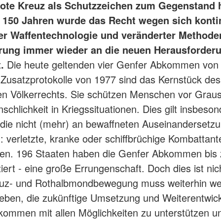
ote Kreuz als Schutzzeichen zum Gegenstand h
 150 Jahren wurde das Recht wegen sich kontin
r Waffentechnologie und veränderter Methode
rung immer wieder an die neuen Herausforder
.
Die heute geltenden vier Genfer Abkommen von
 Zusatzprotokolle von 1977 sind das Kernstück des
en Völkerrechts. Sie schützen Menschen vor Grau
chlichkeit in Kriegssituationen. Dies gilt insbeson
die nicht (mehr) an bewaffneten Auseinandersetz
: verletzte, kranke oder schiffbrüchige Kombattan
onen. 196 Staaten haben die Genfer Abkommen bis
ziert - eine große Errungenschaft. Doch dies ist ni
euz- und Rothalbmondbewegung muss weiterhin wel
eben, die zukünftige Umsetzung und Weiterentwic
ommen mit allen Möglichkeiten zu unterstützen u