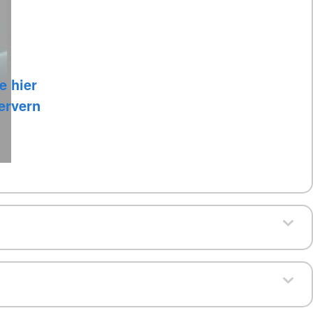
e hier
Servern