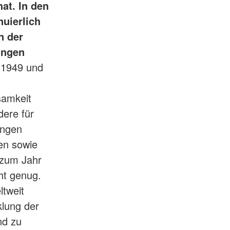
at. In den
uierlich
n der
ungen
 1949 und
samkeit
dere für
ungen
ten sowie
 zum Jahr
cht genug.
tweit
klung der
nd zu