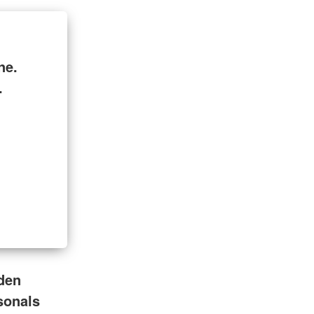
ne.
.
 den
sonals