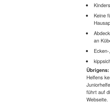
Kinder
Keine f
Hausap
Abdeck
an Küb
Ecken-,
kippsi
Übrigens: 
Helfens ke
Juniorhelf
führt auf 
Webseite.