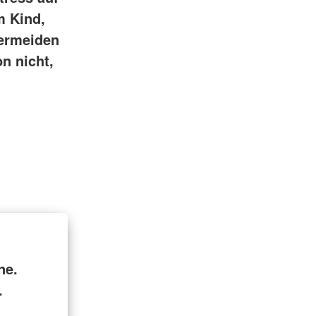
m Kind,
Vermeiden
n nicht,
ne.
.