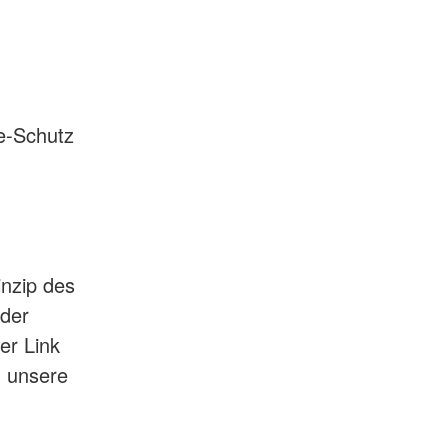
e-Schutz
inzip des
nder
ser Link
n unsere