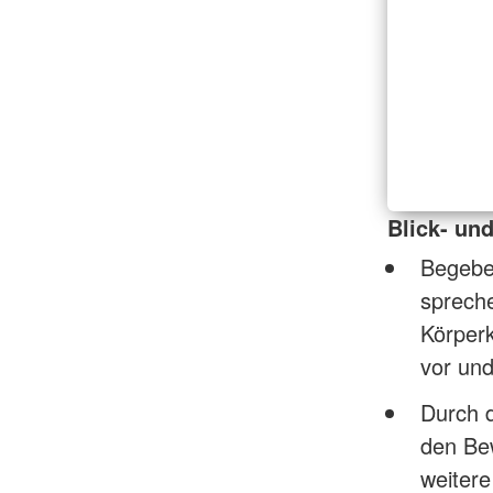
Blick- un
Begeben
spreche
Körperk
vor und
Durch 
den Be
weitere