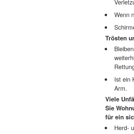
Verlet
Wenn nö
Schirme
Trösten u
Bleiben
weiterh
Rettungs
Ist ein
Arm.
Viele Unf
Sie Wohnu
für ein s
Herd- u