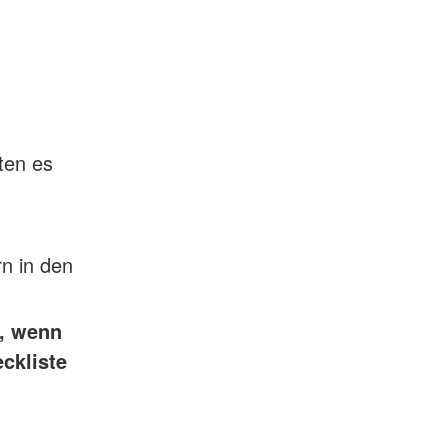
ten es
rn in den
n, wenn
ckliste