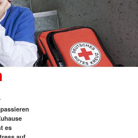
n
r
 passieren
 Zuhause
t es
tress auf