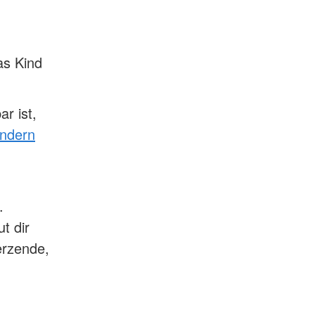
as Kind
r ist,
indern
.
t dir
erzende,