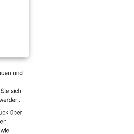
hauen und
 Sie sich
 werden.
uck über
ten
 wie