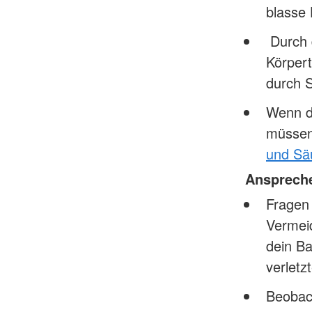
blasse 
Durch d
Körpert
durch S
Wenn da
müssen
und Sä
Ansprech
Fragen 
Vermeid
dein Ba
verletz
Beobac