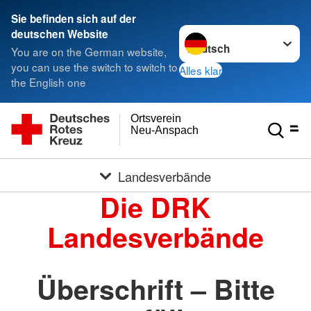
Sie befinden sich auf der
Sprache wechseln zu
deutschen Website
You are on the German website,
you can use the switch to switch to
Alles klar
the English one
Ortsverein
Neu-Anspach
Landesverbände
Die DRK
Landesverbände
Überschrift – Bitte