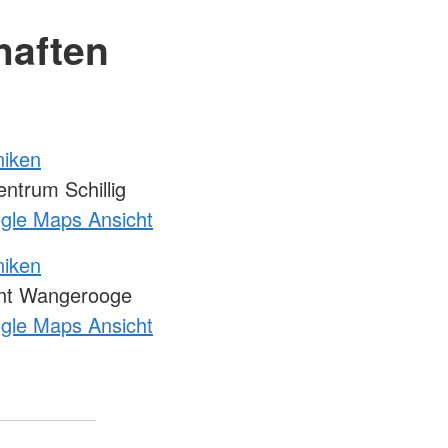
haften
niken
trum Schillig
ogle Maps Ansicht
niken
unt Wangerooge
ogle Maps Ansicht