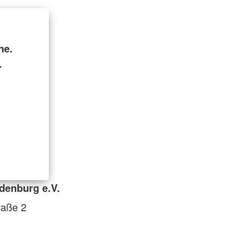
ne.
.
denburg e.V.
raße 2