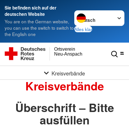
Sie befinden sich auf der
Sprache wechseln zu
deutschen Website
You are on the German website,
you can use the switch to switch to
Alles klar
the English one
Ortsverein
Neu-Anspach
Kreisverbände
Kreisverbände
Überschrift – Bitte
ausfüllen