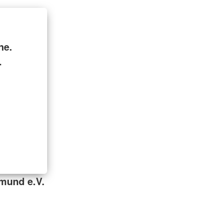
ne.
.
mund e.V.