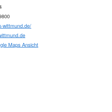
4
9800
k-wittmund.de/
ittmund.de
ogle Maps Ansicht