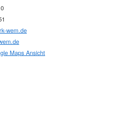
 0
51
drk-wem.de
-wem.de
ogle Maps Ansicht