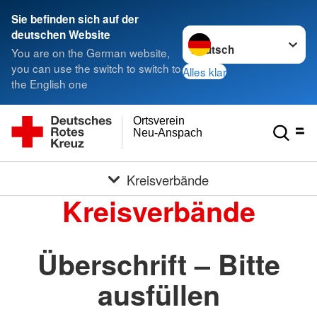
Sie befinden sich auf der
Sprache wechseln zu
deutschen Website
You are on the German website,
you can use the switch to switch to
Alles klar
the English one
Ortsverein
Neu-Anspach
Kreisverbände
Kreisverbände
Überschrift – Bitte
ausfüllen