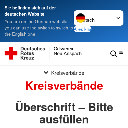
Sie befinden sich auf der
Sprache wechseln zu
deutschen Website
You are on the German website,
you can use the switch to switch to
Alles klar
the English one
Ortsverein
Neu-Anspach
Kreisverbände
Kreisverbände
Überschrift – Bitte
ausfüllen