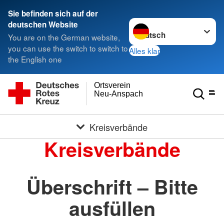
Sie befinden sich auf der
Sprache wechseln zu
deutschen Website
You are on the German website,
you can use the switch to switch to
Alles klar
the English one
Ortsverein
Neu-Anspach
Kreisverbände
Kreisverbände
Überschrift – Bitte
ausfüllen