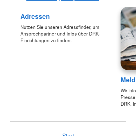
Adressen
Nutzen Sie unseren Adressfinder, um
Ansprechpartner und Infos über DRK-
Einrichtungen zu finden.
Meld
Wir inf
Pressei
DRK. In
Start